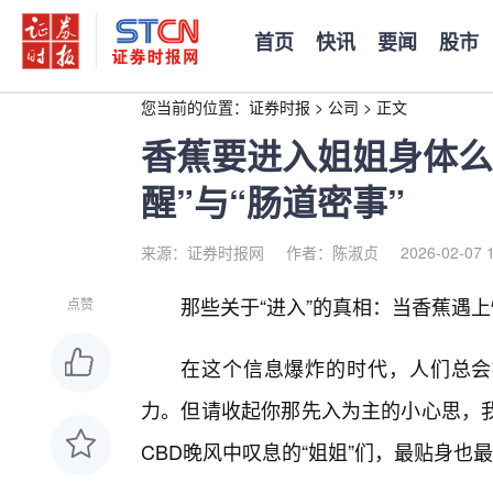
首页
快讯
要闻
股市
您当前的位置：
证券时报
>
公司
>
正文
香蕉要进入姐姐身体么
醒”与“肠道密事”
来源：证券时报网
作者：陈淑贞
2026-02-07 
那些关于“进入”的真相：当香蕉遇
点赞
在这个信息爆炸的时代，人们总会被
力。但请收起你那先入为主的小心思，
CBD晚风中叹息的“姐姐”们，最贴身也