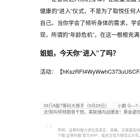
健康的“进入”仪式，不是为了取悦任何
自己。当你学会了倾听身体的需求，学会
现，所谓的“年龄危机”，在这一根根充
姐姐，今天你“进入”了吗？
活动：【
hKszRFt4WyWwhC373uUSCF
39只A股?筹码大换手（9月29日）
小鹏 G—7
法!院叫停特朗普干预，美联储内战爆发！黄金避险
声明：证券时报力求信息真实、准确，文章提及内
下载“证券时报”官方APP，或关注官方微信公众