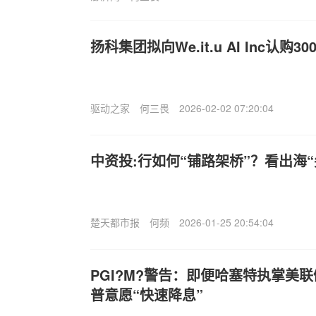
扬科集团拟向We.it.u AI Inc认购
驱动之家
何三畏
2026-02-02 07:20:04
中资投:行如何“铺路架桥”？看出海
楚天都市报
何频
2026-01-25 20:54:04
PGI?M?警告：即便哈塞特执掌美
普意愿“快速降息”